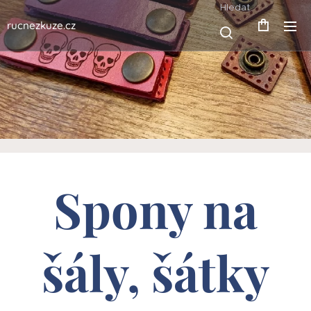
Hledat
rucnezkuze.cz
Spony na
šály, šátky