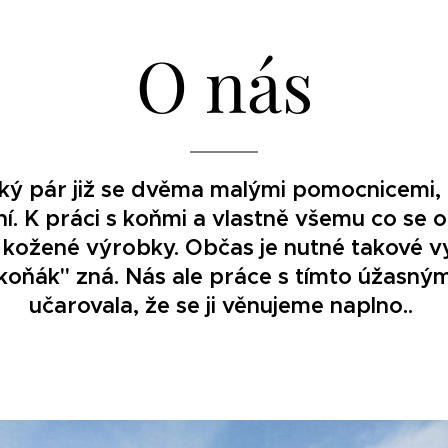
O nás
 pár již se dvěma malými pomocnicemi, kt
í. K práci s koňmi a vlastně všemu co se ok
í kožené výrobky. Občas je nutné takové v
koňák" zná. Nás ale práce s tímto úžasný
učarovala, že se ji věnujeme naplno..