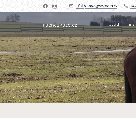
t.faltynova@seznam.cz
+42
rucnezkuze.cz
Úvod
E-s