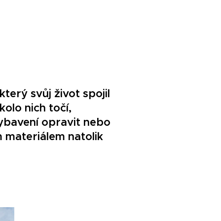
erý svůj život spojil
olo nich točí,
ybavení opravit nebo
m materiálem natolik