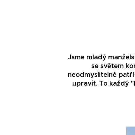
Jsme mladý manželský
se světem kon
neodmyslitelně patř
upravit. To každý "