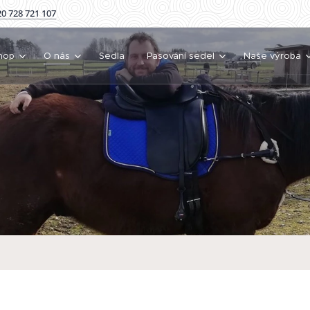
0 728 721 107
hop
O nás
Sedla
Pasování sedel
Naše výroba