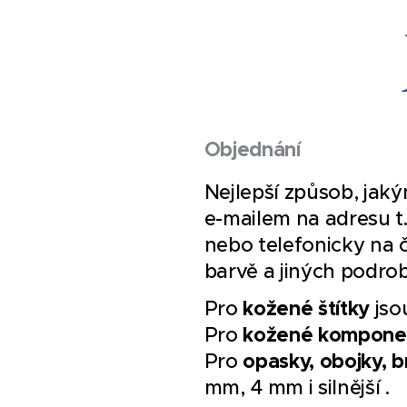
Objednání
Nejlepší způsob, jaký
e-mailem na adresu 
nebo telefonicky na 
barvě a jiných podro
kožené štítky
Pro
jsou
kožené kompone
Pro
opasky, obojky, 
Pro
mm, 4 mm i silnější .