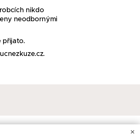
ýrobcích nikdo
zeny neodbornými
přijato.
Rucnezkuze.cz.