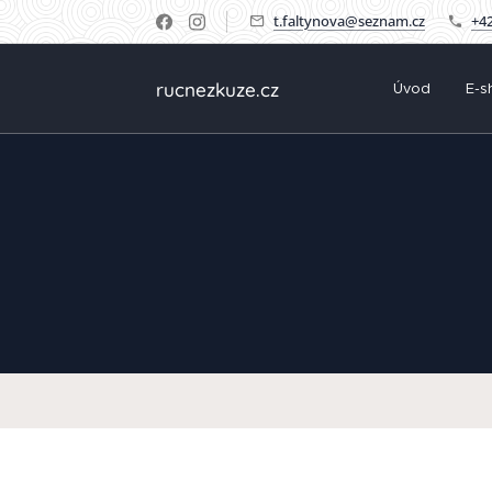
t.faltynova@seznam.cz
+42
rucnezkuze.cz
Úvod
E-s