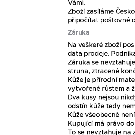
Vámi.
Zboží zasíláme Česko
připočítat poštovné d
Záruka
Na veškeré zboží po
data prodeje. Podnik
Záruka se nevztahuje
struna, ztracené konč
Kůže je přírodní mate
vytvořené růstem a ži
Dva kusy nejsou nikd
odstín kůže tedy ne
Kůže všeobecně není v
Kupující má právo do
To se nevztahuje na 