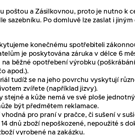
u poštou a Zásilkovnou, proto je nutno k 
le sazebníku. Po domluvě lze zaslat i jiný
skytujeme konečnému spotřebiteli zákonno
atelům je poskytována záruka v délce 6 měs
 na běžné opotřebení výrobku (poškrábání
o apod.).
riál tudíž se na jeho povrchu vyskytují růz
votem zvířete (například jizvy).
y stejné a kůže nemá ve své ploše jednotný
může být předmětem reklamace.
hodná pro praní v pračce, či sušení v sušič
 14 dnů zboží nepoškozené, nepoužité s dok
zboží vyrobené na zakázku.