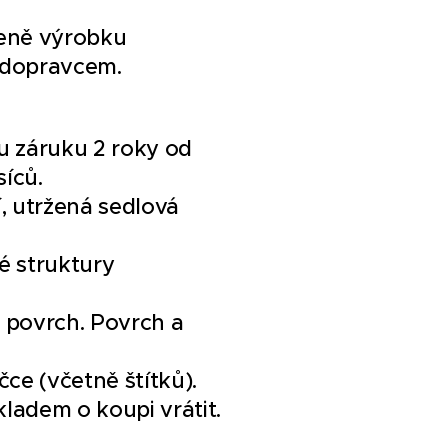
ceně výrobku
m dopravcem.
u záruku 2 roky od
íců.
, utržená sedlová
né struktury
 povrch. Povrch a
ce (včetně štítků).
ladem o koupi vrátit.