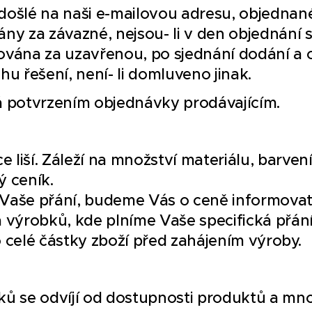
ošlé na naši e-mailovou adresu, objednané 
ny za závazné, nejsou- li v den objednání 
vána za uzavřenou, po sjednání dodání a 
u řešení, není- li domluveno jinak.
 potvrzením objednávky prodávajícím.
e liší. Záleží na množství materiálu, barven
 ceník.
Vaše přání, budeme Vás o ceně informovat
 výrobků, kde plníme Vaše specifická přán
 celé částky zboží před zahájením výroby.
ů se odvíjí od dostupnosti produktů a mno