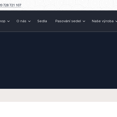
0 728 721 107
hop
O nás
Sedla
Pasování sedel
Naše výroba