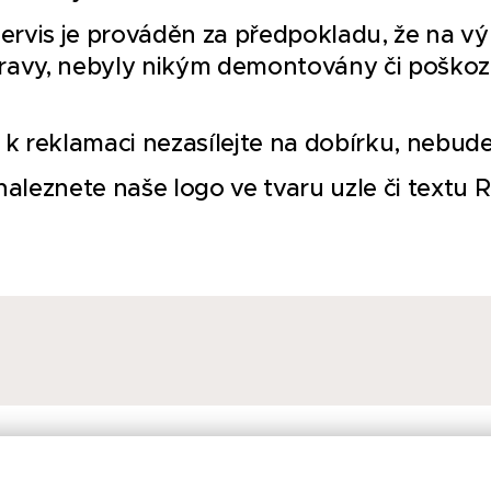
servis je prováděn za předpokladu, že na v
ravy, nebyly nikým demontovány či poško
t k reklamaci nezasílejte na dobírku, nebude 
aleznete naše logo ve tvaru uzle či textu 
© 2024 Ručně z kůže. Všechna práva vyhrazena
Vytvořeno službou
Webnode
Cookies