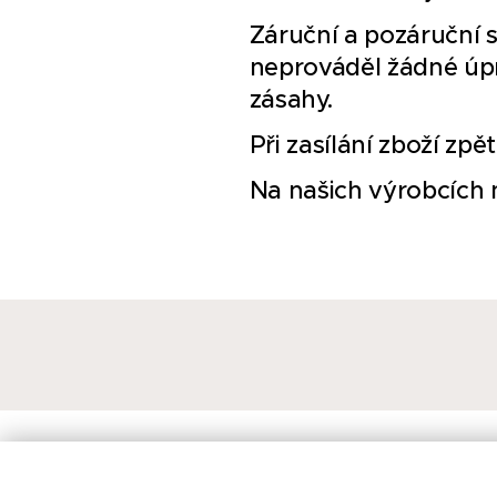
Záruční a pozáruční 
neprováděl žádné úp
zásahy.
Při zasílání zboží zpě
Na našich výrobcích n