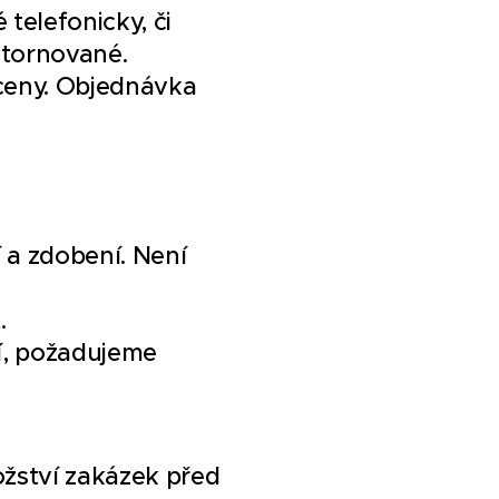
telefonicky, či
stornované.
ceny. Objednávka
í a zdobení. Není
.
í, požadujeme
žství zakázek před