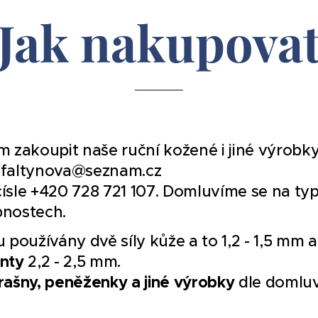
Jak nakupova
m zakoupit naše ruční kožené i jiné výrobk
t.faltynova@seznam.cz
čísle +420 728 721 107. Domluvíme se na ty
bnostech.
 používány dvě síly kůže a to 1,2 - 1,5 mm a
nty
2,2 - 2,5 mm.
brašny, peněženky a jiné výrobky
dle domluvy