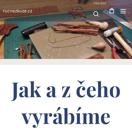
Hledat
rucnezkuze.cz
Jak a z čeho
vyrábíme