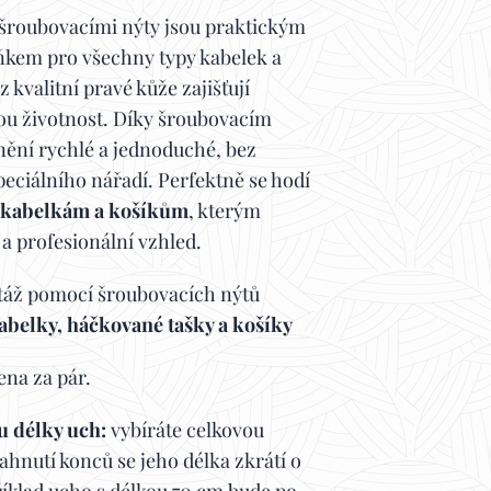
šroubovacími nýty jsou praktickým
ňkem pro všechny typy kabelek a
 kvalitní pravé kůže zajišťují
ou životnost. Díky šroubovacím
nění rychlé a jednoduché, bez
 speciálního nářadí. Perfektně se hodí
kabelkám a košíkům
, kterým
 a profesionální vzhled.
áž pomocí šroubovacích nýtů
abelky, háčkované tašky a košíky
ena za pár.
u délky uch:
vybíráte celkovou
ahnutí konců se jeho délka zkrátí o