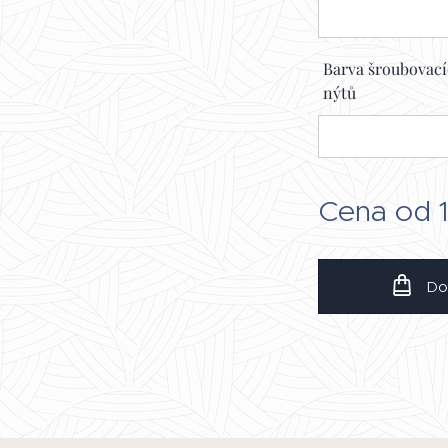
Barva šroubovac
nýtů
Cena od
Do