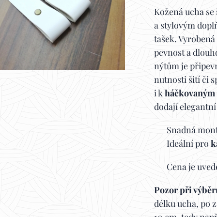
Kožená ucha se 
a stylovým dopl
tašek. Vyrobená z
pevnost a dlouh
nýtům je připev
nutnosti šití či
i k
háčkovaným 
dodají elegantní
✔️ Snadná mont
✔️ Ideální pro
k
✔️ Cena je uved
Pozor při výběr
délku ucha, po z