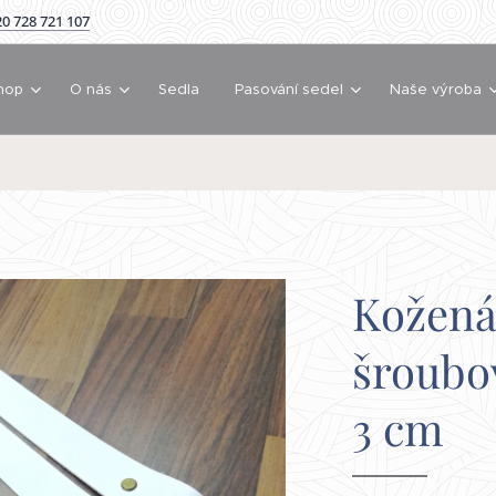
0 728 721 107
hop
O nás
Sedla
Pasování sedel
Naše výroba
Kožená
šroubo
3 cm