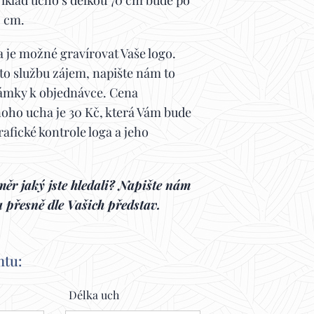
říklad ucho s délkou 70 cm bude po
0 cm.
 je možné gravírovat Vaše logo.
to službu zájem, napište nám to
ámky k objednávce. Cena
noho ucha je 30 Kč, která Vám bude
afické kontrole loga a jeho
měr jaký jste hledali?
Napište nám
 přesně dle Vašich představ.
ntu:
Délka uch