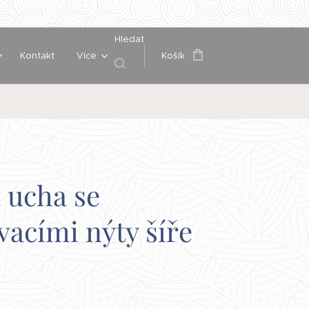
Hledat
Kontakt
Více
Košík
 ucha se
vacími nýty šíře