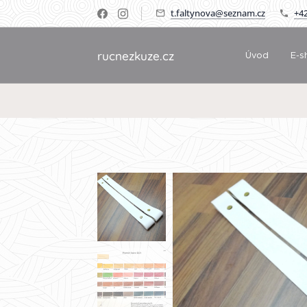
t.faltynova@seznam.cz
+42
rucnezkuze.cz
Úvod
E-s