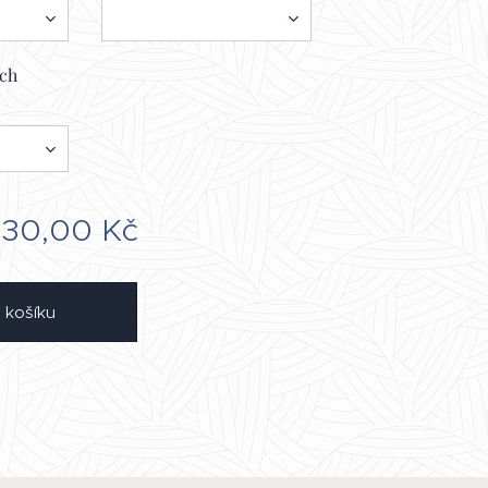
ích
130,00
Kč
 košíku