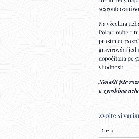
10 cm, tedy nap
sešroubování 6
Na všechna ucha
Pokud máte o tu
prosím do pozn
gravírování jed
dopočítána po gr
vhodnosti.
Nenašli jste roz
a vyrobíme ucha
Zvolte si varia
Barva