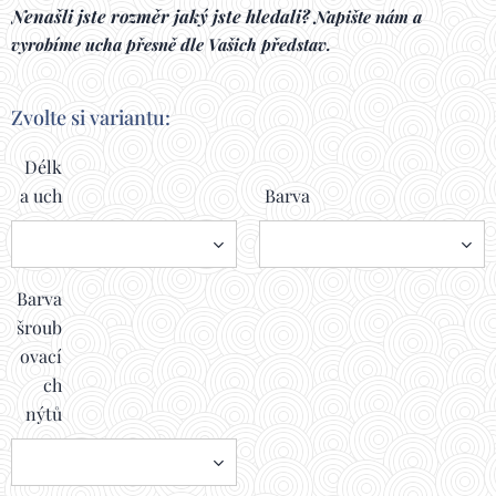
Nenašli jste rozměr jaký jste hledali?
Napište nám a
vyrobíme ucha přesně dle Vašich představ.
Zvolte si variantu:
Délk
a uch
Barva
Barva
šroub
ovací
ch
nýtů