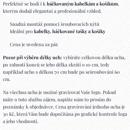
Perfektně se hodí i k
háčkovaným kabelkám a košíkům
,
kterým dodají elegantní a profesionální vzhled.
✔️ Snadná montáž pomocí šroubovacích nýtů
✔️ Ideální pro
kabelky, háčkované tašky a košíky
✔️ Cena je uvedena za pár.
Pozor při výběru délky uch:
vybíráte celkovou délku ucha,
po zahnutí konců se jeho délka zkrátí o 10 cm, tedy
například ucho s délkou 70 cm bude po sešroubování 60
cm.
Na všechna ucha je možné gravírovat Vaše logo. Pokud
máte o tuto službu zájem, napište nám to prosím do
poznámky k objednávce. Cena gravírování jednoho ucha je
30 Kč, která Vám bude dopočítána po grafické kontrole loga
a jeho vhodnosti.