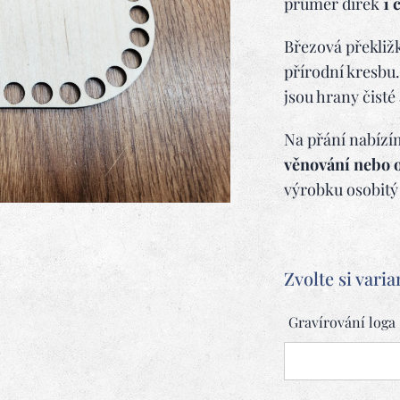
průměr dírek
1 
Březová překliž
přírodní kresbu
jsou hrany čisté
Na přání nabíz
věnování nebo 
výrobku osobitý
Zvolte si varia
Gravírování loga