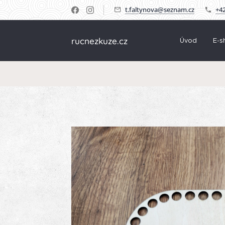
t.faltynova@seznam.cz
+42
rucnezkuze.cz
Úvod
E-s